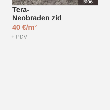
Tera-
S
Neobrađen zid
B
i
40
€
4
+ PDV
+