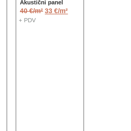
Akustični panel
40
€
33
€
+ PDV